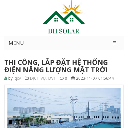
MENU
THI CÔNG, LẮP ĐẶT HỆ THỐNG
ĐIỆN NĂNG LƯỢNG MẶT TRỜI
by:
qcv
DỊCH VỤ
,
DV1
0
2023-11-07 01:56:44